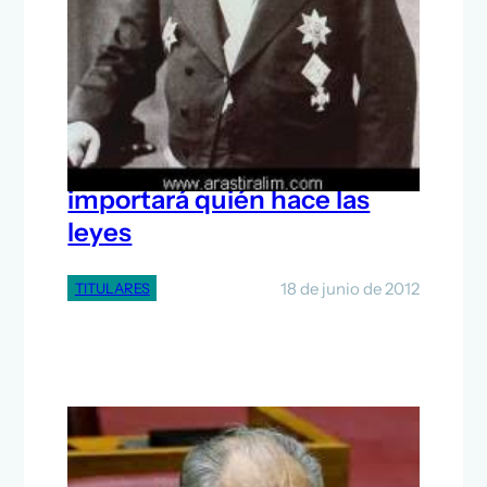
‘Dadme el control de la
moneda de un país y no me
importará quién hace las
leyes
18 de junio de 2012
TITULARES