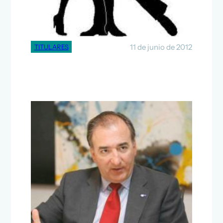
Remember To »Dance With
The One That Brung You»
11 de junio de 2012
TITULARES