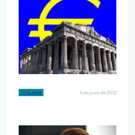
UE, BCE y Eurogrupo
trabajan en un plan para
reestructurar la eurozona
4 de junio de 2012
TITULARES