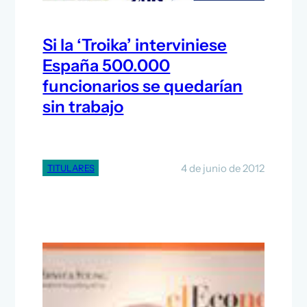
Si la ‘Troika’ interviniese
España 500.000
funcionarios se quedarían
sin trabajo
4 de junio de 2012
TITULARES