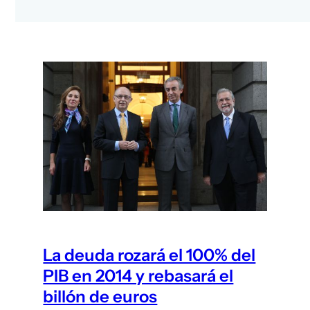
La deuda rozará el 100% del
PIB en 2014 y rebasará el
billón de euros