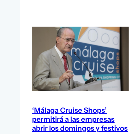
‘Málaga Cruise Shops’
permitirá a las empresas
abrir los domingos y festivos