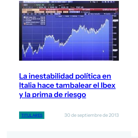
La inestabilidad política en
Italia hace tambalear el Ibex
y la prima de riesgo
30 de septiembre de 2013
TITULARES