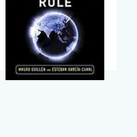
Emerging Market
Multinationals: New Giants
on the Block
2 de septiembre de 2013
TITULARES