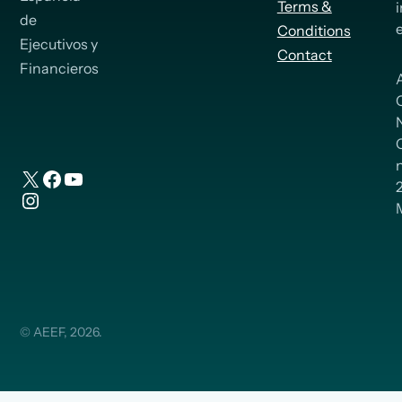
Terms &
de
Conditions
Ejecutivos y
Contact
Financieros
n
X
Facebook
YouTube
Instagram
© AEEF, 2026.