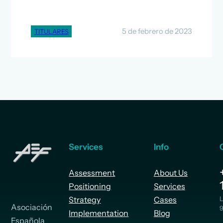
5 de febrero de 2023
TITULARES
Services
Info
Assessment
About Us
Positioning
Services
Strategy
Cases
L
Asociación
9
Implementation
Blog
Española