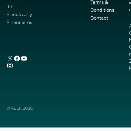
Terms &
de
Conditions
Ejecutivos y
Contact
Financieros
n
X
Facebook
YouTube
Instagram
© AEEF, 2026.