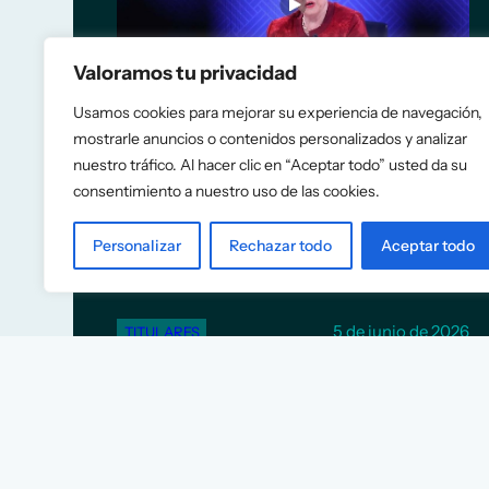
Valoramos tu privacidad
Usamos cookies para mejorar su experiencia de navegación,
mostrarle anuncios o contenidos personalizados y analizar
nuestro tráfico. Al hacer clic en “Aceptar todo” usted da su
El FMI recomienda a España
consentimiento a nuestro uso de las cookies.
eliminar las rebajas fiscales a
la energía y construir más
Personalizar
Rechazar todo
Aceptar todo
vivienda
5 de junio de 2026
TITULARES