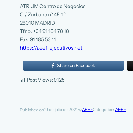
ATRIUM Centro de Negocios
C / Zurbano nº 45, 1º
28010 MADRID
Tfno.: +34 91 184 78 18
Fax: 91 185 53 11
https://aeef-ejecutivos.net
Share on Facebook
Post Views:
9.125
19 de julio de 2021
AEEF
Categories:
AEEF
Published on
by