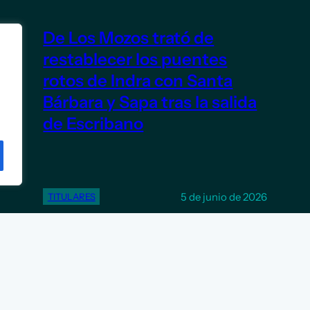
De Los Mozos trató de
restablecer los puentes
rotos de Indra con Santa
Bárbara y Sapa tras la salida
de Escribano
5 de junio de 2026
TITULARES