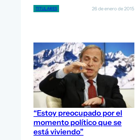
26 de enero de 2015
TITULARES
“Estoy preocupado por el
momento político que se
está viviendo”