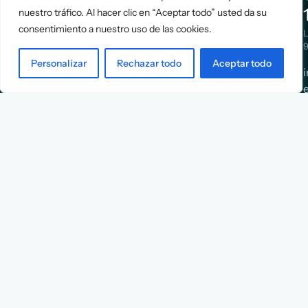
nuestro tráfico. Al hacer clic en “Aceptar todo” usted da su
Positioning
Services
consentimiento a nuestro uso de las cookies.
Strategy
Cases
L
Asociación
9
Implementation
Blog
Española
Personalizar
Rechazar todo
Aceptar todo
Terms &
de
Conditions
Ejecutivos y
Contact
Financieros
n
X
Facebook
YouTube
Instagram