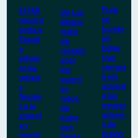
Puig
El FMI
De Los
se
recomi
Mozos
hunde
enda a
trató
en
Españ
de
bolsa
a
restabl
tras
elimin
ecer
cerrars
ar las
los
e sin
rebaja
puent
acuerd
s
es
o las
fiscale
rotos
negoci
s a la
de
acione
energí
Indra
s de
a y
con
fusión
constr
Santa