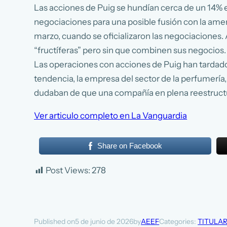
Las acciones de Puig se hundían cerca de un 14% e
negociaciones para una posible fusión con la ame
marzo, cuando se oficializaron las negociaciones
“fructíferas” pero sin que combinen sus negocios. 
Las operaciones con acciones de Puig han tardado 
tendencia, la empresa del sector de la perfumería, 
dudaban de que una compañía en plena reestructurac
Ver articulo completo en La Vanguardia
Share on Facebook
Post Views:
278
5 de junio de 2026
AEEF
Categories:
TITULA
Published on
by