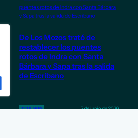
De Los Mozos trató de
restablecer los puentes
rotos de Indra con Santa
Bárbara y Sapa tras la salida
de Escribano
5 de junio de 2026
TITULARES