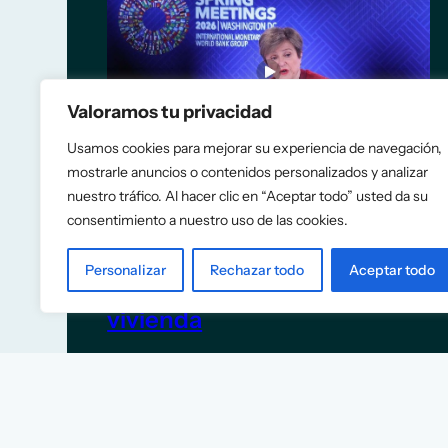
Valoramos tu privacidad
Usamos cookies para mejorar su experiencia de navegación,
mostrarle anuncios o contenidos personalizados y analizar
nuestro tráfico. Al hacer clic en “Aceptar todo” usted da su
consentimiento a nuestro uso de las cookies.
El FMI recomienda a España
eliminar las rebajas fiscales a
Personalizar
Rechazar todo
Aceptar todo
la energía y construir más
vivienda
5 de junio de 2026
TITULARES