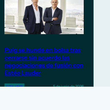
Puig se hunde en bolsa tras
cerrarse sin acuerdo las
negociaciones de fusión con
Estée Lauder
5 de junio de 2026
TITULARES