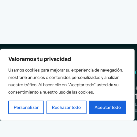
Valoramos tu privacidad
Usamos cookies para mejorar su experiencia de navegación,
Services
Info
mostrarle anuncios o contenidos personalizados y analizar
nuestro tráfico. Al hacer clic en “Aceptar todo” usted da su
Assessment
About Us
consentimiento a nuestro uso de las cookies.
Positioning
Services
Strategy
Cases
L
Personalizar
Rechazar todo
Aceptar todo
Asociación
9
Implementation
Blog
Española
Terms &
de
Conditions
Ejecutivos y