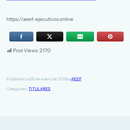
https://aeef-ejecutivos.online
Post Views:
2.170
26 de enero de 2015
AEEF
Published on
by
Categories:
TITULARES