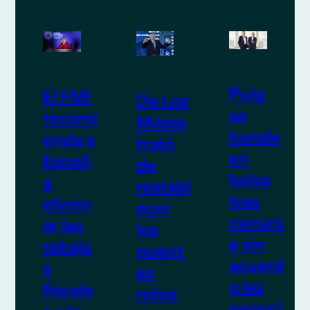
Puig
El FMI
De Los
se
recomi
Mozos
hunde
enda a
trató
en
Españ
de
bolsa
a
restabl
tras
elimin
ecer
cerrars
ar las
los
e sin
rebaja
puent
acuerd
s
es
o las
fiscale
rotos
negoci