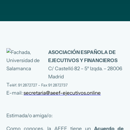
ASOCIACIÓN ESPAÑOLA DE
EJECUTIVOS Y FINANCIEROS
C/ Castelló 82 – 5º Izqda. – 28006
Madrid
T
eléf. 91 2872727 – Fax 91 2872737
E-mail:
secretaria@aeef-ejecutivos.online
Estimada/o amiga/o:
Como conoces, la AEEF tiene un
Acuerdo de