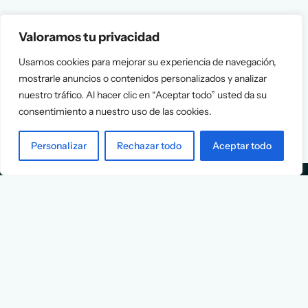
Valoramos tu privacidad
Usamos cookies para mejorar su experiencia de navegación,
mostrarle anuncios o contenidos personalizados y analizar
nuestro tráfico. Al hacer clic en “Aceptar todo” usted da su
consentimiento a nuestro uso de las cookies.
Personalizar
Rechazar todo
Aceptar todo
Services
Info
Assessment
About Us
Positioning
Services
Strategy
Cases
L