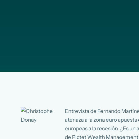
Entrevista de Fernando Martínez
atenaza a la zona euro apuesta
europeas a la recesión. ¿Es un 
de Pictet Wealth Management, C