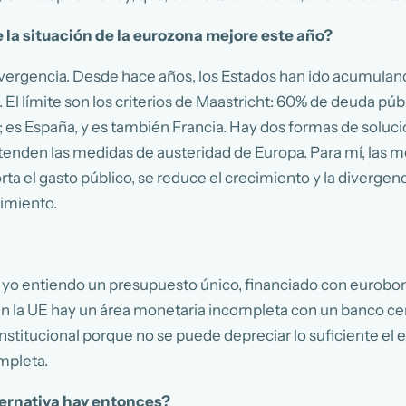
 la situación de la eurozona mejore este año?
divergencia. Desde hace años, los Estados han ido acumula
. El límite son los criterios de Maastricht: 60% de deuda públ
al; es España, y es también Francia. Hay dos formas de soluc
etenden las medidas de austeridad de Europa. Para mí, las m
ta el gasto público, se reduce el crecimiento y la divergen
cimiento.
cal yo entiendo un presupuesto único, financiado con eurobo
 la UE hay un área monetaria incompleta con un banco cen
stitucional porque no se puede depreciar lo suficiente el 
mpleta.
lternativa hay entonces?