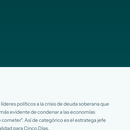
deres políticos a la crisis de deuda soberana que
ez más evidente de condenar a las economías
 cometer". Así de categórico es el estratega jefe
lidad para Cinco Días.