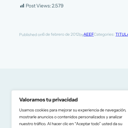
Post Views:
2.579
6 de febrero de 2012
AEEF
Categories:
TITUL
Published on
by
Valoramos tu privacidad
Usamos cookies para mejorar su experiencia de navegación,
Recent articles
mostrarle anuncios o contenidos personalizados y analizar
nuestro tráfico. Al hacer clic en “Aceptar todo” usted da su