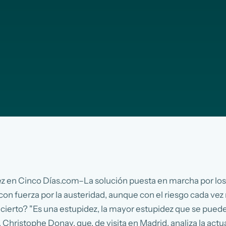
 en Cinco Días.com–La solución puesta en marcha por los lí
 con fuerza por la austeridad, aunque con el riesgo cada v
acierto? "Es una estupidez, la mayor estupidez que se puede
hristophe Donay, que, de visita en Madrid, analiza la actua