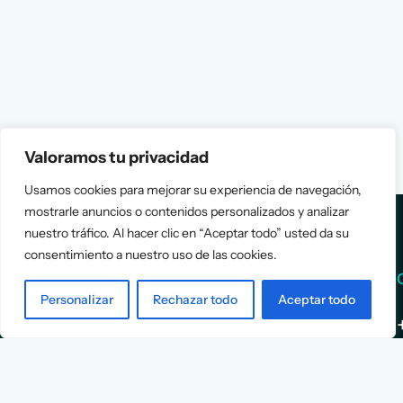
Valoramos tu privacidad
Usamos cookies para mejorar su experiencia de navegación,
mostrarle anuncios o contenidos personalizados y analizar
nuestro tráfico. Al hacer clic en “Aceptar todo” usted da su
consentimiento a nuestro uso de las cookies.
Services
Info
Personalizar
Rechazar todo
Aceptar todo
Assessment
About Us
Positioning
Services
Strategy
Cases
L
Asociación
9
Implementation
Blog