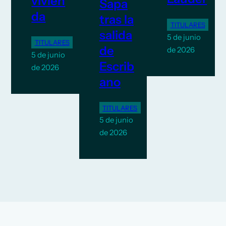
vivien
Sapa
da
tras la
TITULARES
salida
5 de junio
TITULARES
de
de 2026
5 de junio
Escrib
de 2026
ano
TITULARES
5 de junio
de 2026