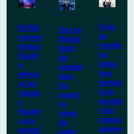
Puig
El FMI
De Los
se
recomi
Mozos
hunde
enda a
trató
en
Españ
de
bolsa
a
restabl
tras
elimin
ecer
cerrars
ar las
los
e sin
rebaja
puent
acuerd
s
es
o las
fiscale
rotos
negoci
s a la
de
acione
energí
Indra