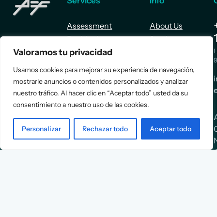
Services
Info
Assessment
About Us
Positioning
Services
Valoramos tu privacidad
Strategy
Cases
L
Asociación
9
Implementation
Blog
Usamos cookies para mejorar su experiencia de navegación,
Española
Terms &
mostrarle anuncios o contenidos personalizados y analizar
de
Conditions
nuestro tráfico. Al hacer clic en “Aceptar todo” usted da su
Ejecutivos y
Contact
consentimiento a nuestro uso de las cookies.
Financieros
Personalizar
Rechazar todo
Aceptar todo
n
X
Facebook
YouTube
Instagram