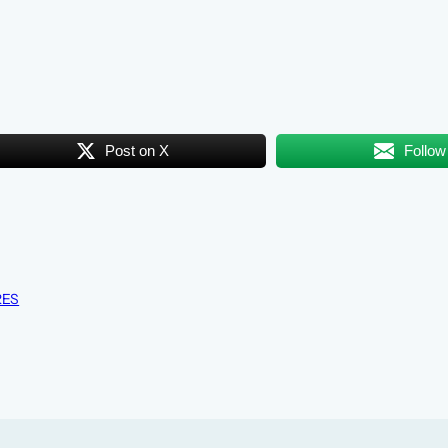
Post on X
Follow
RES