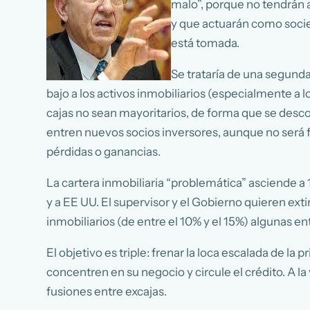
malo”, porque no tendrán a
y que actuarán como socied
está tomada.
Se trataría de una segunda
bajo a los activos inmobiliarios (especialmente a l
cajas no sean mayoritarios, de forma que se desc
entren nuevos socios inversores, aunque no será fá
pérdidas o ganancias.
La cartera inmobiliaria “problemática” asciende a
y a EE UU. El supervisor y el Gobierno quieren exti
inmobiliarios (de entre el 10% y el 15%) algunas 
El objetivo es triple: frenar la loca escalada de la
concentren en su negocio y circule el crédito. A l
fusiones entre excajas.