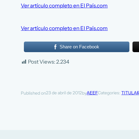
Ver artículo completo en El País.com
Ver artículo completo en El País.com
Share on Facebook
Post Views:
2.234
23 de abril de 2012
AEEF
Categories:
TITULA
Published on
by