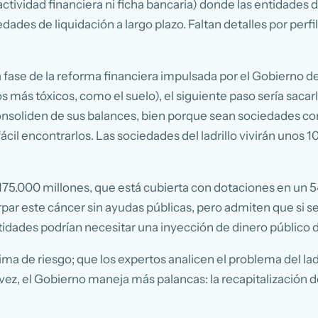
ctividad financiera ni ficha bancaria) donde las entidades d
ades de liquidación a largo plazo. Faltan detalles por perfi
 fase de la reforma financiera impulsada por el Gobierno d
os más tóxicos, como el suelo), el siguiente paso sería saca
onsoliden de sus balances, bien porque sean sociedades co
cil encontrarlos. Las sociedades del ladrillo vivirán unos 1
 175.000 millones, que está cubierta con dotaciones en un 
rpar este cáncer sin ayudas públicas, pero admiten que si se
entidades podrían necesitar una inyección de dinero público
 prima de riesgo; que los expertos analicen el problema del la
a vez, el Gobierno maneja más palancas: la recapitalización 