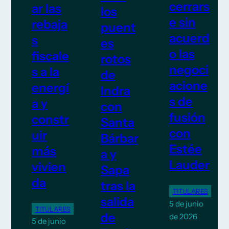
cerrars
ar las
los
e sin
rebaja
puent
acuerd
s
es
o las
fiscale
rotos
negoci
s a la
de
acione
energí
Indra
s de
a y
con
fusión
constr
Santa
con
uir
Bárbar
Estée
más
a y
Lauder
vivien
Sapa
da
tras la
TITULARES
salida
5 de junio
TITULARES
de
de 2026
5 de junio