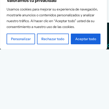
Valoramos tu privacidad
Usamos cookies para mejorar su experiencia de navegación,
mostrarle anuncios o contenidos personalizados y analizar
nuestro tráfico. Al hacer clic en “Aceptar todo” usted da su
consentimiento a nuestro uso de las cookies.
Personalizar
Rechazar todo
Aceptar todo
Services
Info
Assessment
About Us
Positioning
Services
Strategy
Cases
L
Asociación
9
Implementation
Blog
Española
Terms &
de
Conditions
Ejecutivos y
Contact
Financieros