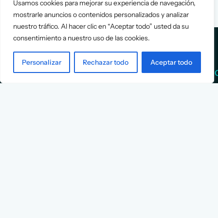
Usamos cookies para mejorar su experiencia de navegación,
mostrarle anuncios o contenidos personalizados y analizar
nuestro tráfico. Al hacer clic en “Aceptar todo” usted da su
consentimiento a nuestro uso de las cookies.
Personalizar
Rechazar todo
Aceptar todo
Services
Info
Assessment
About Us
Positioning
Services
Strategy
Cases
L
Asociación
9
Implementation
Blog
Española
Terms &
de
Conditions
Ejecutivos y
Contact
Financieros