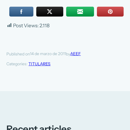
Post Views:
2.118
14 de marzo de 2011
AEEF
Published on
by
Categories:
TITULARES
Recent articles