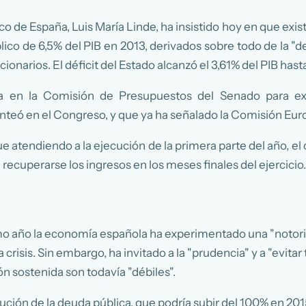
o de España, Luis María Linde, ha insistido hoy en que exis
blico de 6,5% del PIB en 2013, derivados sobre todo de la "d
cionarios. El déficit del Estado alcanzó el 3,61% del PIB hasta
 en la Comisión de Presupuestos del Senado para expl
nteó en el Congreso, y que ya ha señalado la Comisión Eur
 atendiendo a la ejecución de la primera parte del año, el o
 recuperarse los ingresos en los meses finales del ejercicio
imo año la economía española ha experimentado una "notoria
risis. Sin embargo, ha invitado a la "prudencia" y a "evita
n sostenida son todavía "débiles".
ión de la deuda pública, que podría subir del 100% en 2015