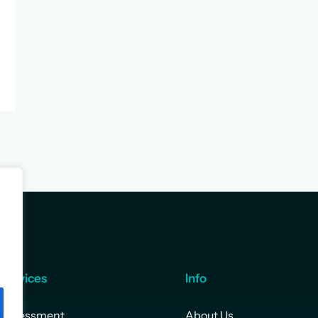
Services
Info
Assessment
About Us