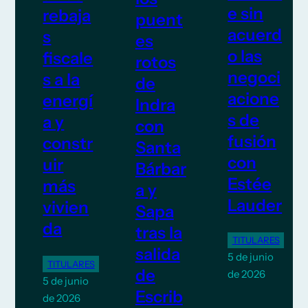
e sin
rebaja
puent
acuerd
s
es
o las
fiscale
rotos
negoci
s a la
de
acione
energí
Indra
s de
a y
con
fusión
constr
Santa
con
uir
Bárbar
Estée
más
a y
Lauder
vivien
Sapa
da
tras la
TITULARES
salida
5 de junio
TITULARES
de
de 2026
5 de junio
Escrib
de 2026