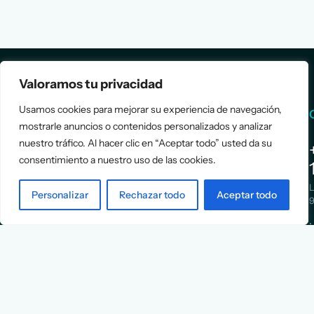
Valoramos tu privacidad
Usamos cookies para mejorar su experiencia de navegación,
Services
Info
mostrarle anuncios o contenidos personalizados y analizar
nuestro tráfico. Al hacer clic en “Aceptar todo” usted da su
Assessment
About Us
consentimiento a nuestro uso de las cookies.
Positioning
Services
Strategy
Cases
L
Personalizar
Rechazar todo
Aceptar todo
Asociación
9
Implementation
Blog
Española
Terms &
de
Conditions
Ejecutivos y
Contact
Financieros