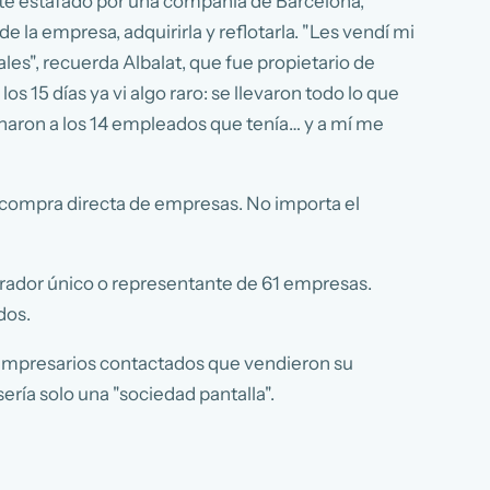
nte estafado por una compañía de Barcelona,
la empresa, adquirirla y reflotarla. "Les vendí mi
les", recuerda Albalat, que fue propietario de
s 15 días ya vi algo raro: se llevaron todo lo que
echaron a los 14 empleados que tenía… y a mí me
a compra directa de empresas. No importa el
trador único o representante de 61 empresas.
dos.
s empresarios contactados que vendieron su
ería solo una "sociedad pantalla".