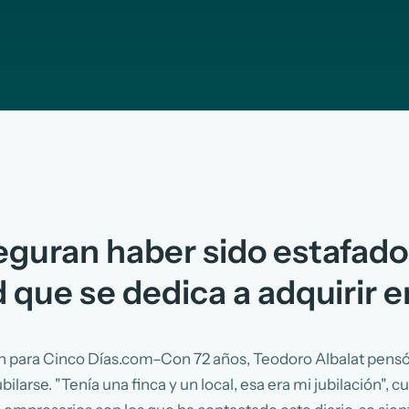
eguran haber sido estafad
 que se dedica a adquirir e
ín para Cinco Días.com–Con 72 años, Teodoro Albalat pen
ubilarse. "Tenía una finca y un local, esa era mi jubilación", c