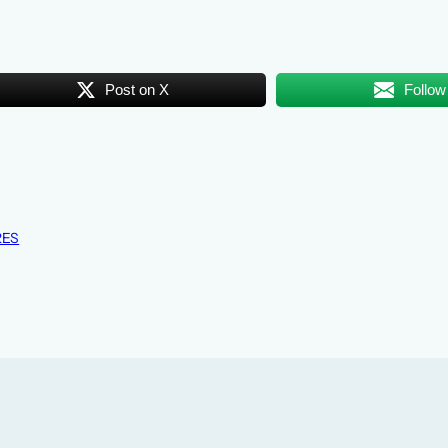
Post on X
Follow
RES