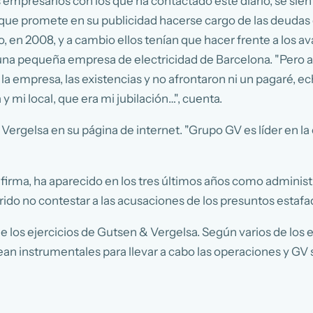
empresarios con los que ha contactado este diario, se sie
ue promete en su publicidad hacerse cargo de las deudas de 
 en 2008, y a cambio ellos tenían que hacer frente a los ava
 una pequeña empresa de electricidad de Barcelona. "Pero a lo
 la empresa, las existencias y no afrontaron ni un pagaré, 
y mi local, que era mi jubilación…", cuenta.
ergelsa en su página de internet. "Grupo GV es líder en l
 firma, ha aparecido en los tres últimos años como adminis
ido no contestar a las acusaciones de los presuntos estafa
de los ejercicios de Gutsen & Vergelsa. Según varios de lo
n instrumentales para llevar a cabo las operaciones y GV s