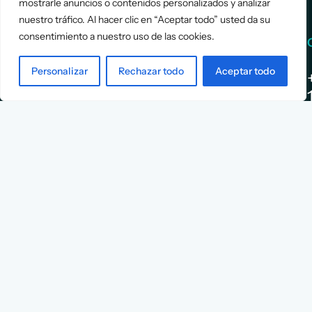
mostrarle anuncios o contenidos personalizados y analizar
nuestro tráfico. Al hacer clic en “Aceptar todo” usted da su
consentimiento a nuestro uso de las cookies.
Services
Info
Personalizar
Rechazar todo
Aceptar todo
Assessment
About Us
Positioning
Services
Strategy
Cases
L
Asociación
9
Implementation
Blog
Española
Terms &
de
Conditions
Ejecutivos y
Contact
Financieros
n
X
Facebook
YouTube
Instagram