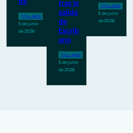
da
tras la
TITULARES
salida
5 de junio
TITULARES
de
de 2026
5 de junio
Escrib
de 2026
ano
TITULARES
5 de junio
de 2026