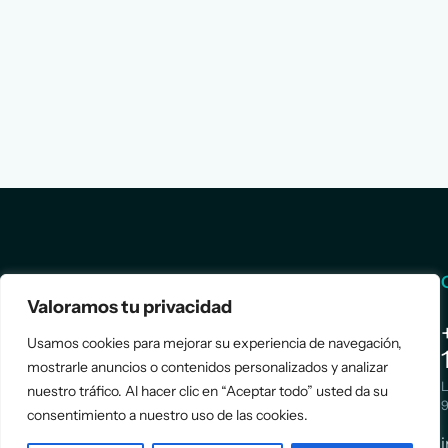
Services
Info
Valoramos tu privacidad
Assessment
About Us
Usamos cookies para mejorar su experiencia de navegación,
Positioning
Services
mostrarle anuncios o contenidos personalizados y analizar
Strategy
Cases
L
nuestro tráfico. Al hacer clic en “Aceptar todo” usted da su
Asociación
9
Implementation
Blog
consentimiento a nuestro uso de las cookies.
Española
Terms &