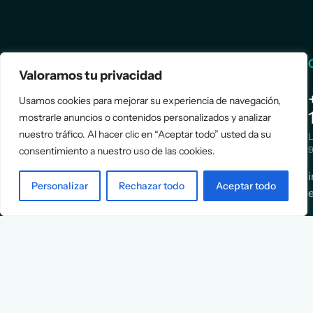
Services
Info
Valoramos tu privacidad
Assessment
About Us
Usamos cookies para mejorar su experiencia de navegación,
mostrarle anuncios o contenidos personalizados y analizar
Positioning
Services
nuestro tráfico. Al hacer clic en “Aceptar todo” usted da su
Strategy
Cases
L
Asociación
9
consentimiento a nuestro uso de las cookies.
Implementation
Blog
Española
Terms &
de
Personalizar
Rechazar todo
Aceptar todo
Conditions
Ejecutivos y
Contact
Financieros
n
X
Facebook
YouTube