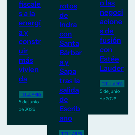
o las
fiscale
rotos
negoci
s a la
de
acione
energí
Indra
s de
a y
con
fusión
constr
Santa
con
uir
Bárbar
Estée
más
a y
Lauder
vivien
Sapa
da
tras la
TITULARES
salida
5 de junio
TITULARES
de
de 2026
5 de junio
Escrib
de 2026
ano
TITULARES