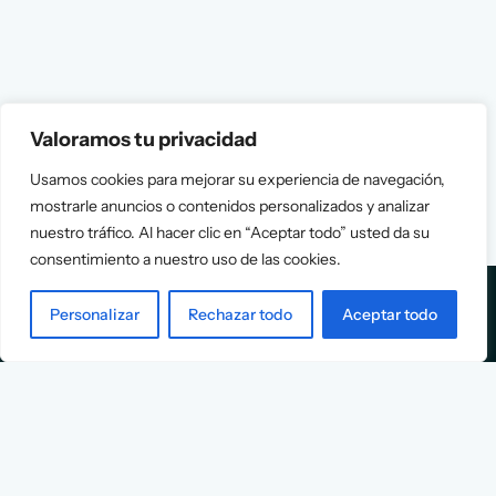
Valoramos tu privacidad
Usamos cookies para mejorar su experiencia de navegación,
mostrarle anuncios o contenidos personalizados y analizar
nuestro tráfico. Al hacer clic en “Aceptar todo” usted da su
consentimiento a nuestro uso de las cookies.
Personalizar
Rechazar todo
Aceptar todo
Services
Info
Assessment
About Us
Positioning
Services
Strategy
Cases
L