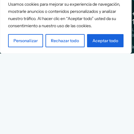
Usamos cookies para mejorar su experiencia de navegación,
mostrarle anuncios o contenidos personalizados y analizar
Assessment
About Us
nuestro tráfico. Al hacer clic en “Aceptar todo” usted da su
Positioning
Services
consentimiento a nuestro uso de las cookies.
Strategy
Cases
L
Asociación
9
Implementation
Blog
Personalizar
Rechazar todo
Aceptar todo
Española
Terms &
de
Conditions
Ejecutivos y
Contact
Financieros
n
X
Facebook
YouTube
Instagram