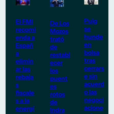
Puig
El FMI
De Los
se
recomi
Mozos
hunde
enda a
trató
en
Españ
de
bolsa
a
restabl
tras
elimin
ecer
cerrars
ar las
los
e sin
rebaja
puent
acuerd
s
es
o las
fiscale
rotos
negoci
s a la
de
acione
energí
Indra