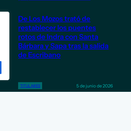
De Los Mozos trató de
restablecer los puentes
rotos de Indra con Santa
Bárbara y Sapa tras la salida
de Escribano
5 de junio de 2026
TITULARES