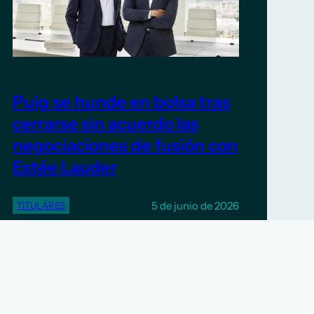
Puig se hunde en bolsa tras
cerrarse sin acuerdo las
negociaciones de fusión con
Estée Lauder
5 de junio de 2026
TITULARES