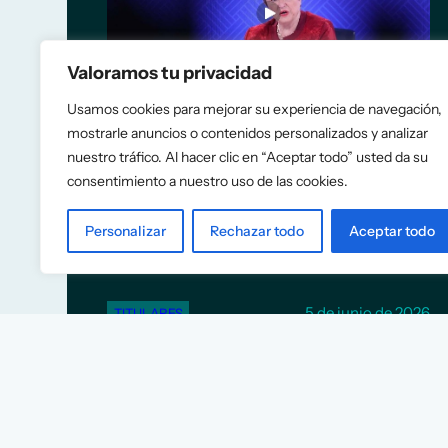
Valoramos tu privacidad
Usamos cookies para mejorar su experiencia de navegación,
mostrarle anuncios o contenidos personalizados y analizar
nuestro tráfico. Al hacer clic en “Aceptar todo” usted da su
El FMI recomienda a España
consentimiento a nuestro uso de las cookies.
eliminar las rebajas fiscales a
la energía y construir más
Personalizar
Rechazar todo
Aceptar todo
vivienda
5 de junio de 2026
TITULARES