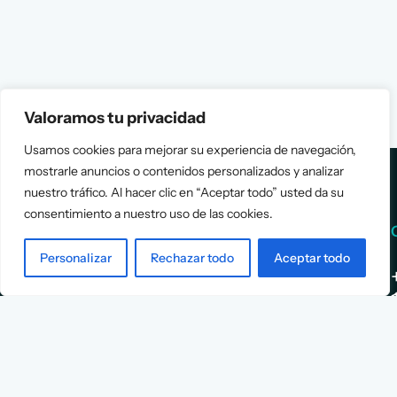
Valoramos tu privacidad
Usamos cookies para mejorar su experiencia de navegación,
mostrarle anuncios o contenidos personalizados y analizar
nuestro tráfico. Al hacer clic en “Aceptar todo” usted da su
consentimiento a nuestro uso de las cookies.
Services
Info
Personalizar
Rechazar todo
Aceptar todo
Assessment
About Us
Positioning
Services
Strategy
Cases
L
Asociación
9
Implementation
Blog
Española
Terms &
de
Conditions