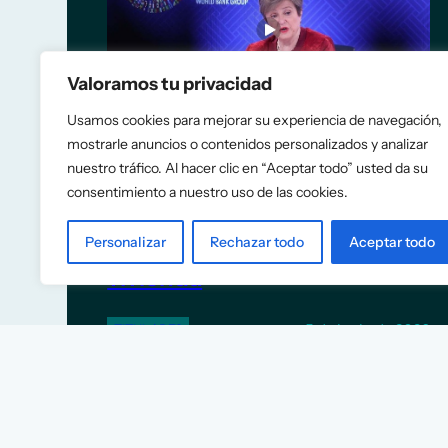
Valoramos tu privacidad
Usamos cookies para mejorar su experiencia de navegación,
mostrarle anuncios o contenidos personalizados y analizar
nuestro tráfico. Al hacer clic en “Aceptar todo” usted da su
El FMI recomienda a España
consentimiento a nuestro uso de las cookies.
eliminar las rebajas fiscales a
la energía y construir más
Personalizar
Rechazar todo
Aceptar todo
vivienda
5 de junio de 2026
TITULARES