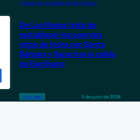
De Los Mozos trató de
restablecer los puentes
rotos de Indra con Santa
Bárbara y Sapa tras la salida
de Escribano
5 de junio de 2026
TITULARES