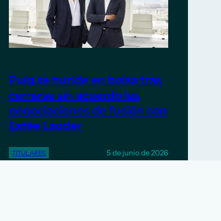
Puig se hunde en bolsa tras
cerrarse sin acuerdo las
negociaciones de fusión con
Estée Lauder
5 de junio de 2026
TITULARES