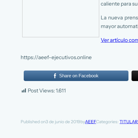
caliente para su
La nueva prensa
mayor automatiz
Ver artículo co
https://aeef-ejecutivos.online
Share on Facebook
Post Views:
1.611
3 de junio de 2019
AEEF
Categories:
TITULAR
Published on
by