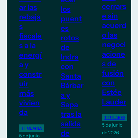
cerrars
ar las
los
e sin
rebaja
puent
acuerd
s
es
o las
fiscale
rotos
negoci
s a la
de
acione
energí
Indra
s de
a y
con
fusión
constr
Santa
con
uir
Bárbar
Estée
más
a y
Lauder
vivien
Sapa
da
tras la
TITULARES
salida
5 de junio
TITULARES
de
de 2026
5 de junio