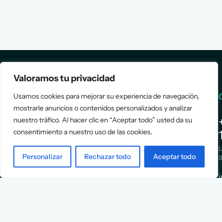
Valoramos tu privacidad
Services
Info
Usamos cookies para mejorar su experiencia de navegación,
mostrarle anuncios o contenidos personalizados y analizar
nuestro tráfico. Al hacer clic en “Aceptar todo” usted da su
Assessment
About Us
consentimiento a nuestro uso de las cookies.
Positioning
Services
Strategy
Cases
L
Asociación
Personalizar
Rechazar todo
Aceptar todo
9
Implementation
Blog
Española
Terms &
de
Conditions
Ejecutivos y
Contact
Financieros