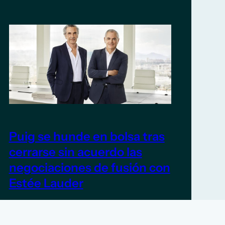
Puig se hunde en bolsa tras
cerrarse sin acuerdo las
negociaciones de fusión con
Estée Lauder
5 de junio de 2026
TITULARES