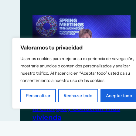
Valoramos tu privacidad
Usamos cookies para mejorar su experiencia de navegación,
mostrarle anuncios o contenidos personalizados y analizar
nuestro tráfico. Al hacer clic en “Aceptar todo” usted da su
consentimiento a nuestro uso de las cookies.
El FMI recomienda a España
Personalizar
Rechazar todo
Aceptar todo
eliminar las rebajas fiscales a
la energía y construir más
vivienda
5 de junio de 2026
TITULARES