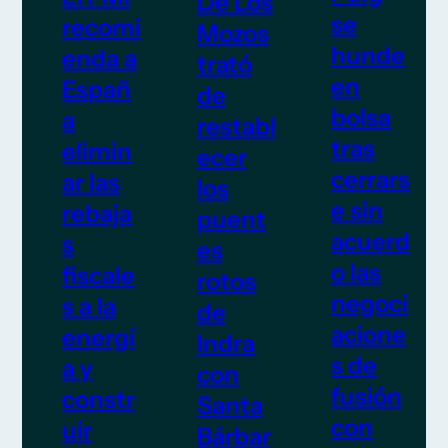
De Los
se
recomi
Mozos
hunde
enda a
trató
en
Españ
de
bolsa
a
restabl
tras
elimin
ecer
cerrars
ar las
los
e sin
rebaja
puent
acuerd
s
es
o las
fiscale
rotos
negoci
s a la
de
acione
energí
Indra
s de
a y
con
fusión
constr
Santa
con
uir
Bárbar