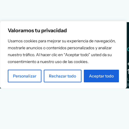
Valoramos tu privacidad
Usamos cookies para mejorar su experiencia de navegación,
mostrarle anuncios o contenidos personalizados y analizar
Services
Info
nuestro tráfico. Al hacer clic en “Aceptar todo” usted da su
consentimiento a nuestro uso de las cookies.
Assessment
About Us
Positioning
Services
Personalizar
Rechazar todo
Aceptar todo
Strategy
Cases
L
Asociación
9
Implementation
Blog
Española
Terms &
de
Conditions
Ejecutivos y
Contact
Financieros