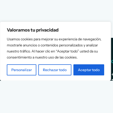
Valoramos tu privacidad
Usamos cookies para mejorar su experiencia de navegación,
mostrarle anuncios o contenidos personalizados y analizar
nuestro tráfico. Al hacer clic en “Aceptar todo” usted da su
consentimiento a nuestro uso de las cookies.
Services
Info
Personalizar
Rechazar todo
Aceptar todo
Assessment
About Us
Positioning
Services
Strategy
Cases
L
Asociación
9
Implementation
Blog
Española
Terms &
de
Conditions
Ejecutivos y