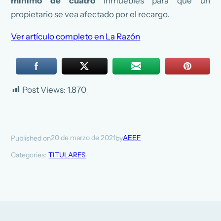
mínimo de cuatro
inmuebles para que un
propietario se vea afectado por el recargo.
Ver artículo completo en La Razón
Post Views:
1.870
20 de marzo de 2021
AEEF
Published on
by
Categories:
TITULARES