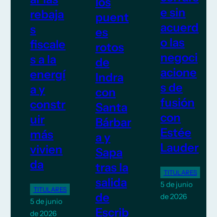
los
e sin
rebaja
puent
acuerd
s
es
o las
fiscale
rotos
negoci
s a la
de
acione
energí
Indra
s de
a y
con
fusión
constr
Santa
con
uir
Bárbar
Estée
más
a y
Lauder
vivien
Sapa
da
tras la
TITULARES
salida
5 de junio
TITULARES
de
de 2026
5 de junio
Escrib
de 2026