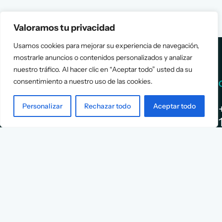
Valoramos tu privacidad
Usamos cookies para mejorar su experiencia de navegación,
mostrarle anuncios o contenidos personalizados y analizar
nuestro tráfico. Al hacer clic en “Aceptar todo” usted da su
consentimiento a nuestro uso de las cookies.
Services
Info
Personalizar
Rechazar todo
Aceptar todo
Assessment
About Us
Positioning
Services
Strategy
Cases
L
Asociación
9
Implementation
Blog
Española
Terms &
de
Conditions
Ejecutivos y
Contact
Financieros