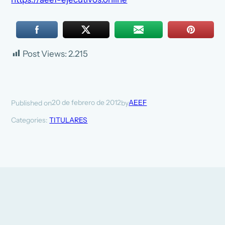
Post Views:
2.215
20 de febrero de 2012
AEEF
Published on
by
Categories:
TITULARES