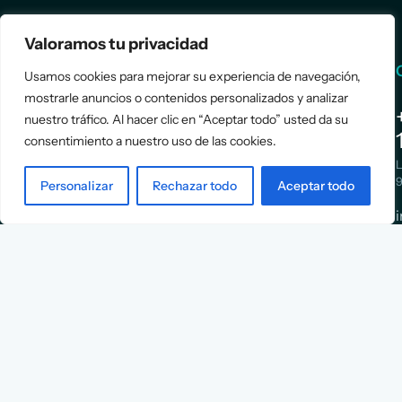
Valoramos tu privacidad
Services
Info
Usamos cookies para mejorar su experiencia de navegación,
mostrarle anuncios o contenidos personalizados y analizar
Assessment
About Us
nuestro tráfico. Al hacer clic en “Aceptar todo” usted da su
Positioning
Services
consentimiento a nuestro uso de las cookies.
Strategy
Cases
L
Asociación
9
Personalizar
Rechazar todo
Aceptar todo
Implementation
Blog
Española
Terms &
de
Conditions
Ejecutivos y
Contact
Financieros
n
X
Facebook
YouTube