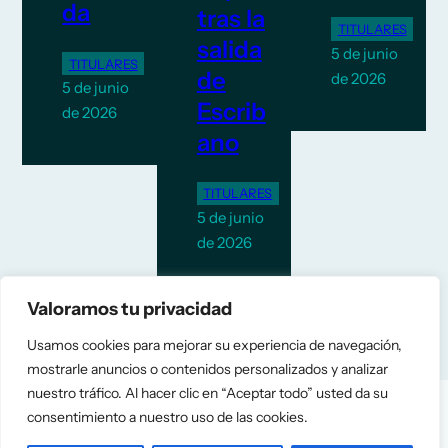
da
tras la
TITULARES
salida
5 de junio
TITULARES
de
de 2026
5 de junio
Escrib
de 2026
ano
TITULARES
5 de junio
de 2026
Valoramos tu privacidad
Usamos cookies para mejorar su experiencia de navegación,
mostrarle anuncios o contenidos personalizados y analizar
nuestro tráfico. Al hacer clic en “Aceptar todo” usted da su
consentimiento a nuestro uso de las cookies.