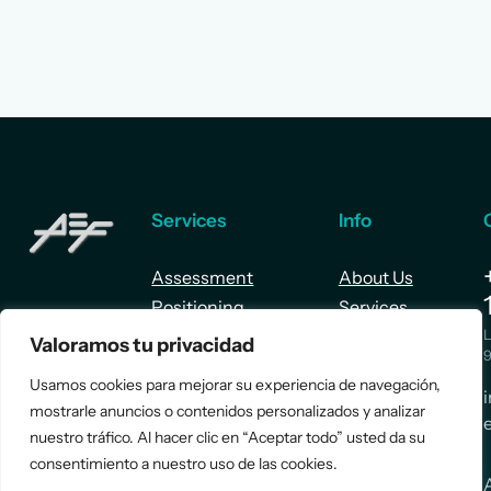
Services
Info
Assessment
About Us
Positioning
Services
Strategy
Cases
L
Valoramos tu privacidad
Asociación
9
Implementation
Blog
Española
Usamos cookies para mejorar su experiencia de navegación,
Terms &
de
mostrarle anuncios o contenidos personalizados y analizar
Conditions
nuestro tráfico. Al hacer clic en “Aceptar todo” usted da su
Ejecutivos y
Contact
consentimiento a nuestro uso de las cookies.
Financieros