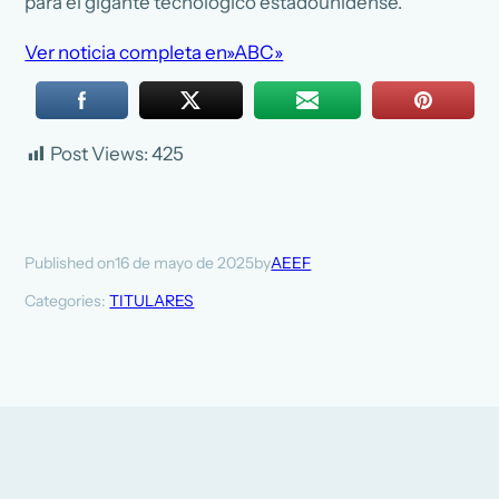
para el gigante tecnológico estadounidense.
Ver noticia completa en»ABC»
Post Views:
425
16 de mayo de 2025
AEEF
Published on
by
Categories:
TITULARES