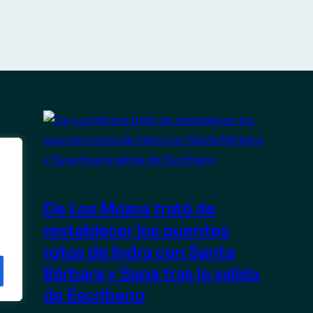
De Los Mozos trató de
restablecer los puentes
rotos de Indra con Santa
Bárbara y Sapa tras la salida
de Escribano