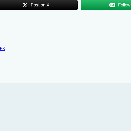
Post on X
Follow
RES