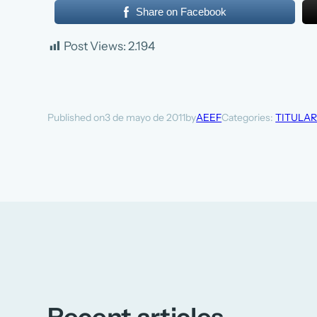
Share on Facebook
Post Views:
2.194
3 de mayo de 2011
AEEF
Categories:
TITULA
Published on
by