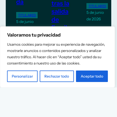
da
tras la
TITULARES
salida
5 de junio
TITULARES
de
de 2026
5 de junio
Escrib
de 2026
ano
Valoramos tu privacidad
Usamos cookies para mejorar su experiencia de navegación,
TITULARES
mostrarle anuncios o contenidos personalizados y analizar
5 de junio
nuestro tráfico. Al hacer clic en “Aceptar todo” usted da su
de 2026
consentimiento a nuestro uso de las cookies.
Personalizar
Rechazar todo
Aceptar todo