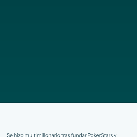
Se hizo multimillonario tras fundar PokerStars y