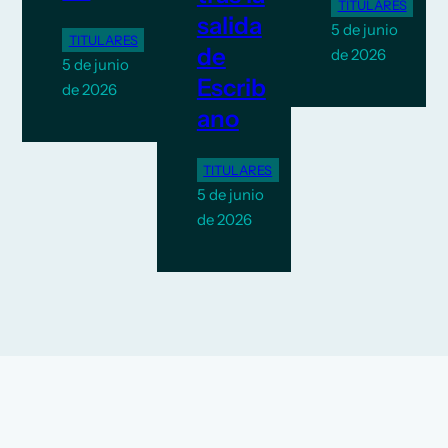
TITULARES
salida
5 de junio
TITULARES
de
de 2026
5 de junio
Escrib
de 2026
ano
TITULARES
5 de junio
de 2026