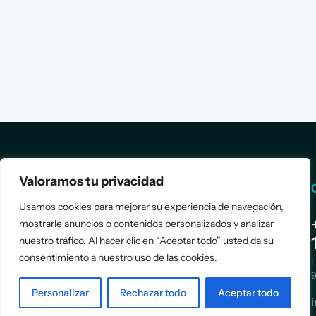
Valoramos tu privacidad
Services
Info
Usamos cookies para mejorar su experiencia de navegación,
mostrarle anuncios o contenidos personalizados y analizar
Assessment
About Us
nuestro tráfico. Al hacer clic en “Aceptar todo” usted da su
Positioning
Services
consentimiento a nuestro uso de las cookies.
Strategy
Cases
L
Asociación
9
Implementation
Blog
Española
Personalizar
Rechazar todo
Aceptar todo
Terms &
de