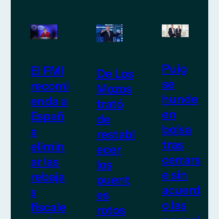
Puig
El FMI
De Los
se
recomi
Mozos
hunde
enda a
trató
en
Españ
de
bolsa
a
restabl
tras
elimin
ecer
cerrars
ar las
los
e sin
rebaja
puent
acuerd
s
es
o las
fiscale
rotos