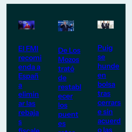
Puig
El FMI
De Los
se
recomi
Mozos
hunde
enda a
trató
en
Españ
de
bolsa
a
restabl
tras
elimin
ecer
cerrars
ar las
los
e sin
rebaja
puent
acuerd
s
es
o las
fiscale