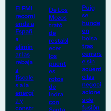
Puig
El FMI
De Los
se
recomi
Mozos
hunde
enda a
trató
en
Españ
de
bolsa
a
restabl
tras
elimin
ecer
cerrars
ar las
los
e sin
rebaja
puent
acuerd
s
es
o las
fiscale
rotos
negoci
s a la
de
acione
energí
Indra
s de
a y
con
fusión
constr
Santa