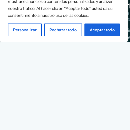
mostrarle anuncios o contenidos personalizados y analizar
Positioning
Services
nuestro tráfico. Al hacer clic en “Aceptar todo” usted da su
Strategy
Cases
L
consentimiento a nuestro uso de las cookies.
Asociación
9
Implementation
Blog
Española
Terms &
Personalizar
Rechazar todo
Aceptar todo
de
Conditions
Ejecutivos y
Contact
Financieros
n
X
Facebook
YouTube
Instagram