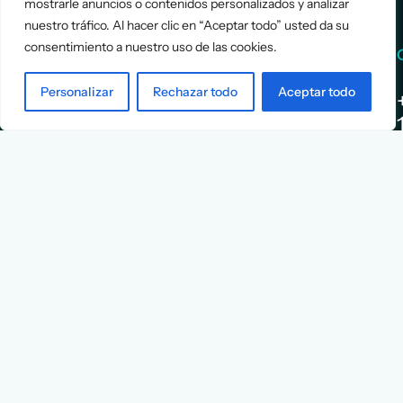
mostrarle anuncios o contenidos personalizados y analizar
nuestro tráfico. Al hacer clic en “Aceptar todo” usted da su
consentimiento a nuestro uso de las cookies.
Services
Info
Personalizar
Rechazar todo
Aceptar todo
Assessment
About Us
Positioning
Services
Strategy
Cases
L
Asociación
9
Implementation
Blog
Española
Terms &
de
Conditions
Ejecutivos y
Contact
Financieros
n
X
Facebook
YouTube
Instagram