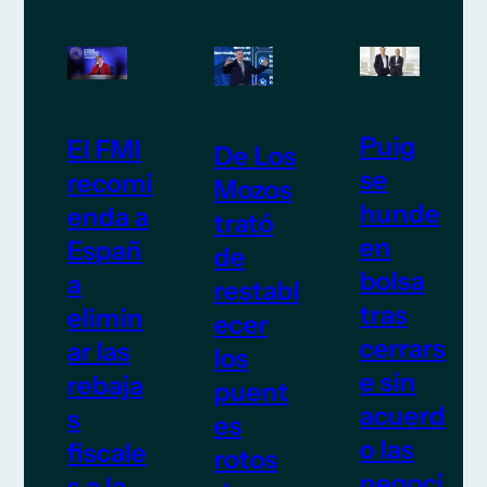
Puig
El FMI
De Los
se
recomi
Mozos
hunde
enda a
trató
en
Españ
de
bolsa
a
restabl
tras
elimin
ecer
cerrars
ar las
los
e sin
rebaja
puent
acuerd
s
es
o las
fiscale
rotos
negoci
s a la