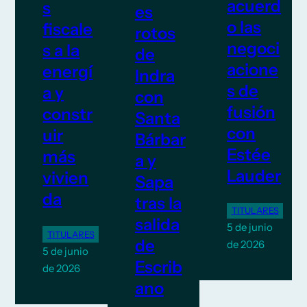
acuerd
s
es
o las
fiscale
rotos
negoci
s a la
de
acione
energí
Indra
s de
a y
con
fusión
constr
Santa
con
uir
Bárbar
Estée
más
a y
Lauder
vivien
Sapa
da
tras la
TITULARES
salida
5 de junio
TITULARES
de
de 2026
5 de junio
Escrib
de 2026
ano