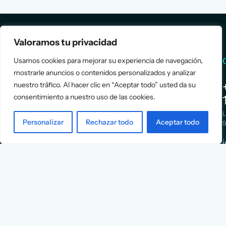
Valoramos tu privacidad
Services
Info
Usamos cookies para mejorar su experiencia de navegación,
mostrarle anuncios o contenidos personalizados y analizar
nuestro tráfico. Al hacer clic en “Aceptar todo” usted da su
Assessment
About Us
consentimiento a nuestro uso de las cookies.
Positioning
Services
Strategy
Cases
L
Asociación
Personalizar
Rechazar todo
Aceptar todo
9
Implementation
Blog
Española
Terms &
de
Conditions
Ejecutivos y
Contact
Financieros