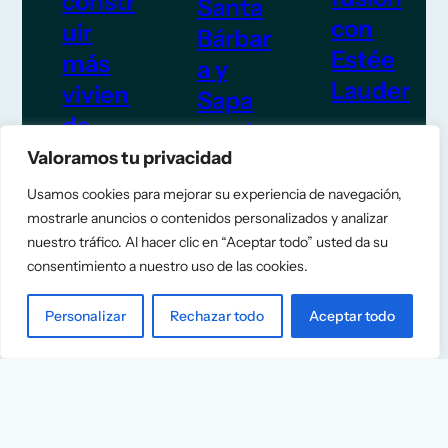
constr
Santa
con
uir
Bárbar
Estée
más
a y
Lauder
vivien
Sapa
da
tras la
TITULARES
Valoramos tu privacidad
salida
5 de junio
TITULARES
de
de 2026
Usamos cookies para mejorar su experiencia de navegación,
5 de junio
mostrarle anuncios o contenidos personalizados y analizar
Escrib
de 2026
nuestro tráfico. Al hacer clic en “Aceptar todo” usted da su
ano
consentimiento a nuestro uso de las cookies.
TITULARES
Personalizar
Rechazar todo
Aceptar todo
5 de junio
de 2026