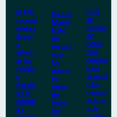
Puig
El FMI
De Los
se
recomi
Mozos
hunde
enda a
trató
en
Españ
de
bolsa
a
restabl
tras
elimin
ecer
cerrars
ar las
los
e sin
rebaja
puent
acuerd
s
es
o las
fiscale
rotos
negoci
s a la
de
acione
energí
Indra
s de
a y
con
fusión