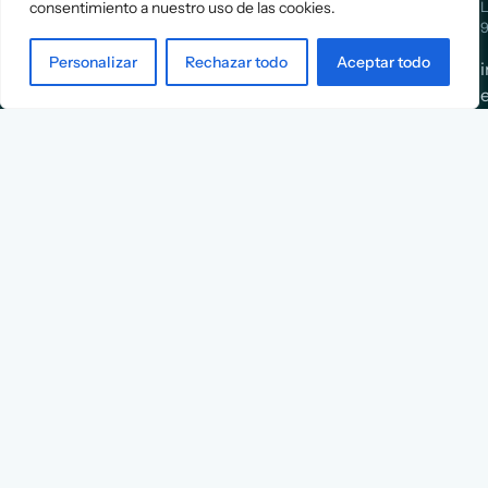
Strategy
Cases
L
consentimiento a nuestro uso de las cookies.
Asociación
9
Implementation
Blog
Española
Personalizar
Rechazar todo
Aceptar todo
Terms &
de
Conditions
Ejecutivos y
Contact
Financieros
n
X
Facebook
YouTube
Instagram
© AEEF, 2026.