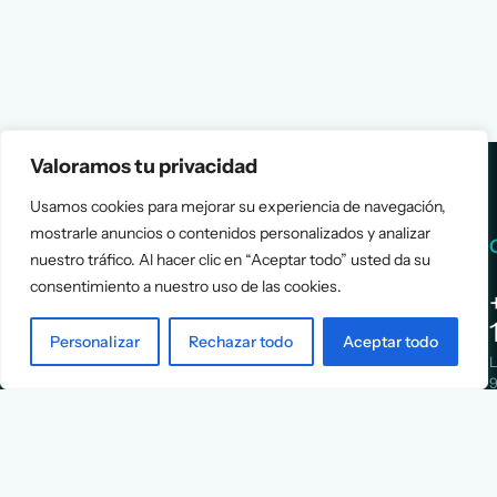
Valoramos tu privacidad
Usamos cookies para mejorar su experiencia de navegación,
mostrarle anuncios o contenidos personalizados y analizar
Services
Info
nuestro tráfico. Al hacer clic en “Aceptar todo” usted da su
consentimiento a nuestro uso de las cookies.
Assessment
About Us
Positioning
Services
Personalizar
Rechazar todo
Aceptar todo
Strategy
Cases
L
Asociación
9
Implementation
Blog
Española
Terms &
de
Conditions
Ejecutivos y
Contact