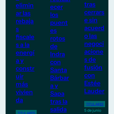
tras
elimin
ecer
cerrars
ar las
los
e sin
rebaja
puent
acuerd
s
es
o las
fiscale
rotos
negoci
s a la
de
acione
energí
Indra
s de
a y
con
fusión
constr
Santa
con
uir
Bárbar
Estée
más
a y
Lauder
vivien
Sapa
da
tras la
TITULARES
salida
5 de junio
TITULARES